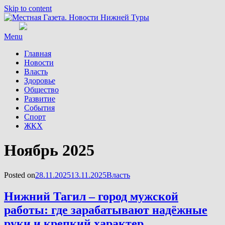
Skip to content
Menu
Главная
Новости
Власть
Здоровье
Общество
Развитие
События
Спорт
ЖКХ
Месяц
:
Ноябрь 2025
Posted on
28.11.2025
13.11.2025
Власть
Нижний Тагил – город мужской
работы: где зарабатывают надёжные
руки и крепкий характер