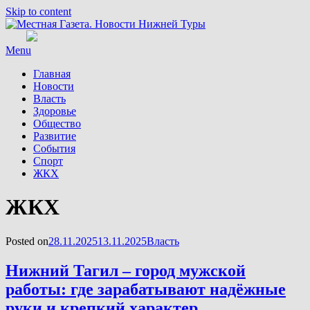
Skip to content
Menu
Главная
Новости
Власть
Здоровье
Общество
Развитие
События
Спорт
ЖКХ
Рубрика
:
ЖКХ
Posted on
28.11.2025
13.11.2025
Власть
Нижний Тагил – город мужской
работы: где зарабатывают надёжные
руки и крепкий характер