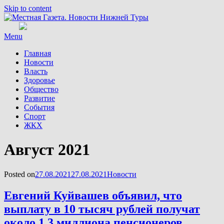
Skip to content
Menu
Главная
Новости
Власть
Здоровье
Общество
Развитие
События
Спорт
ЖКХ
Месяц
:
Август 2021
Posted on
27.08.2021
27.08.2021
Новости
Евгений Куйвашев объявил, что
выплату в 10 тысяч рублей получат
около 1,3 миллиона пенсионеров