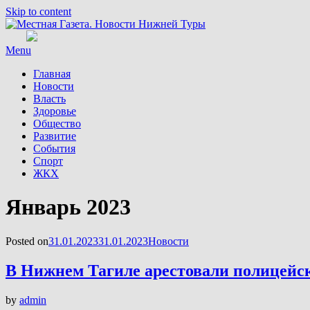
Skip to content
Menu
Главная
Новости
Власть
Здоровье
Общество
Развитие
События
Спорт
ЖКХ
Месяц
:
Январь 2023
Posted on
31.01.2023
31.01.2023
Новости
В Нижнем Тагиле арестовали полицейск
by
admin