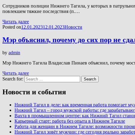
Сотрудников полиции Нижнего Тагила, у которых в патрульн
повлекшем тяжкие последствия (п.…
Читать далее
Posted on
12.01.2023
12.01.2023
Новости
Мэр объяснил, почему до сих пор не сда
by
admin
Мэр Нижнего Тагила Владислав Пинаев объяснил, почему мост 
Читать далее
Search for:
Search
Новости и события
Нижний Тагил в деле: как временная работа помогает м
Нижний Тагил – город мужской работы: где зарабатываю
Вахта в промышленном центре: как Нижний Тагил стано
Карьерный старт: работа без опыта в Нижнем Тагиле
Работа для женщин в Нижнем Тагиле: возможности про
Нижний Тагил зовёт мужчин: где сегодня реально заработ