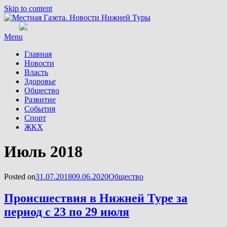
Skip to content
Menu
Главная
Новости
Власть
Здоровье
Общество
Развитие
События
Спорт
ЖКХ
Месяц
:
Июль 2018
Posted on
31.07.2018
09.06.2020
Общество
Происшествия в Нижней Туре за
период с 23 по 29 июля