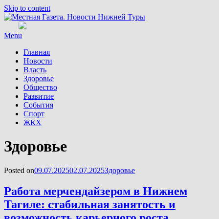
Skip to content
Menu
Главная
Новости
Власть
Здоровье
Общество
Развитие
События
Спорт
ЖКХ
Рубрика
:
Здоровье
Posted on
09.07.2025
02.07.2025
Здоровье
Работа мерчендайзером в Нижнем
Тагиле: стабильная занятость и
возможность карьерного роста