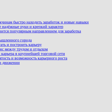
ужчинам быстро находить заработок и новые навыки
т надёжные руки и крепкий характер
вится популярным направлением для заработка
мышленного города
ать и построить карьеру
ланс между трудом и отдыхом
 карьера в крупнейшей торговой сети
ятость и возможность карьерного роста
 в движении