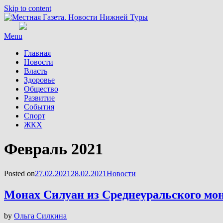
Skip to content
Menu
Главная
Новости
Власть
Здоровье
Общество
Развитие
События
Спорт
ЖКХ
Месяц
:
Февраль 2021
Posted on
27.02.2021
28.02.2021
Новости
Монах Силуан из Среднеуральского мон
by
Ольга Силкина