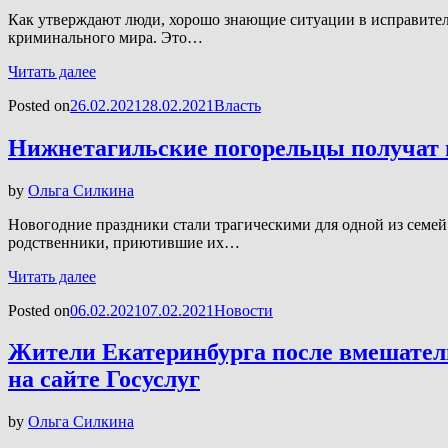
Как утверждают люди, хорошо знающие ситуации в исправитель
криминального мира. Это…
Читать далее
Posted on
26.02.2021
28.02.2021
Власть
Нижнетагильские погорельцы получат
by
Ольга Силкина
Новогодние праздники стали трагическими для одной из семе
родственники, приютившие их…
Читать далее
Posted on
06.02.2021
07.02.2021
Новости
Жители Екатеринбурга после вмешател
на сайте Госуслуг
by
Ольга Силкина