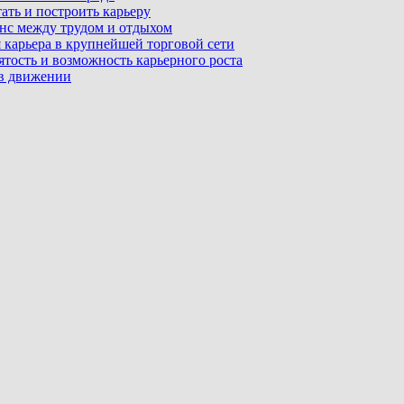
ать и построить карьеру
ланс между трудом и отдыхом
 карьера в крупнейшей торговой сети
ятость и возможность карьерного роста
 в движении