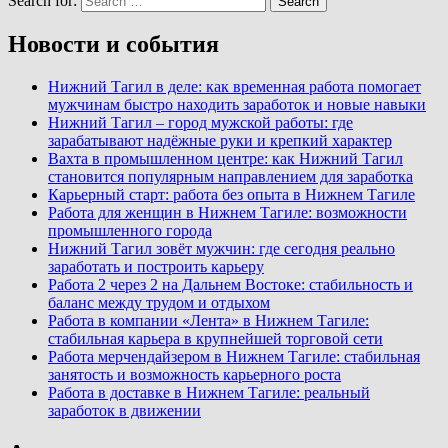
Search for:
Search
Новости и события
Нижний Тагил в деле: как временная работа помогает
мужчинам быстро находить заработок и новые навыки
Нижний Тагил – город мужской работы: где
зарабатывают надёжные руки и крепкий характер
Вахта в промышленном центре: как Нижний Тагил
становится популярным направлением для заработка
Карьерный старт: работа без опыта в Нижнем Тагиле
Работа для женщин в Нижнем Тагиле: возможности
промышленного города
Нижний Тагил зовёт мужчин: где сегодня реально
заработать и построить карьеру
Работа 2 через 2 на Дальнем Востоке: стабильность и
баланс между трудом и отдыхом
Работа в компании «Лента» в Нижнем Тагиле:
стабильная карьера в крупнейшей торговой сети
Работа мерчендайзером в Нижнем Тагиле: стабильная
занятость и возможность карьерного роста
Работа в доставке в Нижнем Тагиле: реальный
заработок в движении