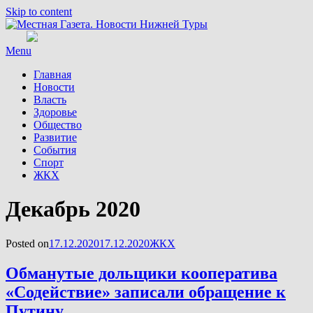
Skip to content
Menu
Главная
Новости
Власть
Здоровье
Общество
Развитие
События
Спорт
ЖКХ
Месяц
:
Декабрь 2020
Posted on
17.12.2020
17.12.2020
ЖКХ
Обманутые дольщики кооператива
«Содействие» записали обращение к
Путину